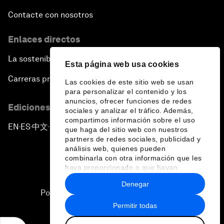
Contacte con nosotros
Enlaces directos
La sostenibilidad en el Foro
Esta página web usa cookies
Carreras profesionales
Las cookies de este sitio web se usan
para personalizar el contenido y los
anuncios, ofrecer funciones de redes
Ediciones en otros idiomas
sociales y analizar el tráfico. Además,
compartimos información sobre el uso
EN
ES
中文
日本語
▪
▪
▪
que haga del sitio web con nuestros
partners de redes sociales, publicidad y
análisis web, quienes pueden
combinarla con otra información que les
haya proporcionado o que hayan
recopilado a partir del uso que haya
Denegar
hecho de sus servicios.
Política de privacidad y normas de uso
Permitir todas
Sitemap