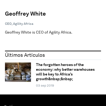
Geoffrey White
CEO, Agility Africa
Geoffrey White is CEO of Agility Africa.
Últimos Artículos
The forgotten heroes of the
economy: why better warehouses
will be key to Africa's
growth&nbsp;&nbsp;
03 sep 2019