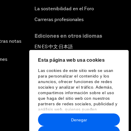
La sostenibilidad en el Foro
Carreras profesionales
Ediciones en otros idiomas
tras notas
EN
ES
中文
日本語
▪
▪
▪
ines
Esta página web usa cookies
Las cookies de este sitio web se usan
para personalizar el contenido y los
anuncios, ofrecer funciones de redes
sociales y analizar el tráfico. Además,
compartimos información sobre el uso
que haga del sitio web con nuestros
partners de redes sociales, publicidad y
análisis web, quienes pueden
combinarla con otra información que les
Denegar
haya proporcionado o que hayan
recopilado a partir del uso que haya