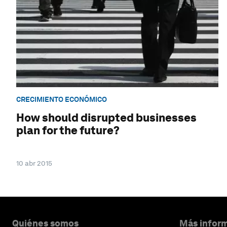
CRECIMIENTO ECONÓMICO
How should disrupted businesses
plan for the future?
10 abr 2015
Quiénes somos
Más inform