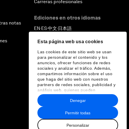
Carreras profesionales
Ediciones en otros idiomas
tras notas
EN
ES
中文
日本語
▪
▪
▪
ines
Esta página web usa cookies
Las cookies de este sitio web se usan
para personalizar el contenido y los
anuncios, ofrecer funciones de redes
sociales y analizar el tráfico. Además,
compartimos información sobre el uso
que haga del sitio web con nuestros
partners de redes sociales, publicidad y
análisis web, quienes pueden
combinarla con otra información que les
Denegar
haya proporcionado o que hayan
recopilado a partir del uso que haya
hecho de sus servicios.
Permitir todas
Personalizar