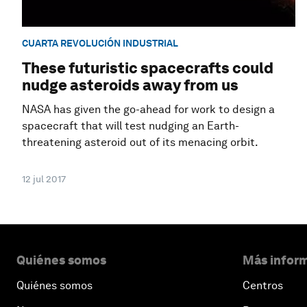
CUARTA REVOLUCIÓN INDUSTRIAL
These futuristic spacecrafts could
nudge asteroids away from us
NASA has given the go-ahead for work to design a
spacecraft that will test nudging an Earth-
threatening asteroid out of its menacing orbit.
12 jul 2017
Quiénes somos
Más inform
Quiénes somos
Centros