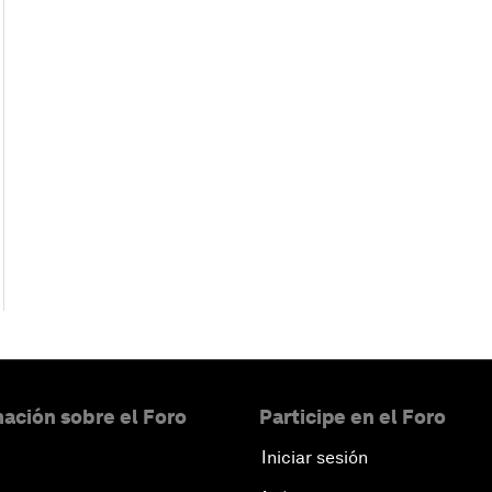
ación sobre el Foro
Participe en el Foro
Iniciar sesión