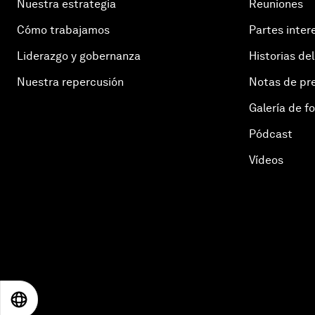
Nuestra estrategia
Reuniones
Cómo trabajamos
Partes inter
Liderazgo y gobernanza
Historias del
Nuestra repercusión
Notas de pr
Galería de f
Pódcast
Vídeos
EN
ES
中文
日本語