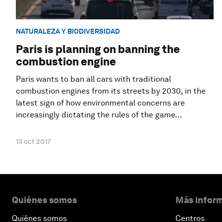
NATURALEZA Y BIODIVERSIDAD
Paris is planning on banning the
combustion engine
Paris wants to ban all cars with traditional
combustion engines from its streets by 2030, in the
latest sign of how environmental concerns are
increasingly dictating the rules of the game...
13 oct 2017
Quiénes somos
Más inform
Quiénes somos
Centros