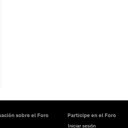
ación sobre el Foro
Participe en el Foro
Iniciar sesión