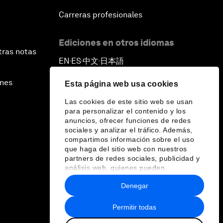
Carreras profesionales
Ediciones en otros idiomas
tras notas
EN
ES
中文
日本語
▪
▪
▪
ines
Esta página web usa cookies
Las cookies de este sitio web se usan
para personalizar el contenido y los
anuncios, ofrecer funciones de redes
sociales y analizar el tráfico. Además,
compartimos información sobre el uso
que haga del sitio web con nuestros
partners de redes sociales, publicidad y
análisis web, quienes pueden
combinarla con otra información que les
Denegar
haya proporcionado o que hayan
recopilado a partir del uso que haya
hecho de sus servicios.
Permitir todas