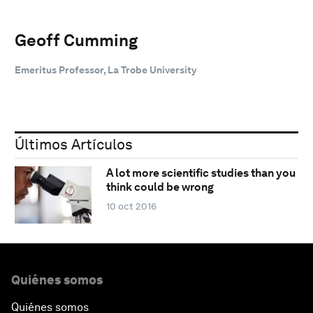
Geoff Cumming
Emeritus Professor, La Trobe University
Últimos Artículos
A lot more scientific studies than you
think could be wrong
10 oct 2016
Quiénes somos
Quiénes somos