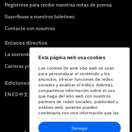
Regístrese para recibir nuestras notas de prensa
Suscríbase a nuestros boletines
Contacte con nosotros
Enlaces directos
La sostenibilidad en el Foro
Esta página web usa cookies
Carreras profesionales
Las cookies de este sitio web se usan
para personalizar el contenido y los
anuncios, ofrecer funciones de redes
Ediciones en otros idiomas
sociales y analizar el tráfico. Además,
compartimos información sobre el uso
EN
ES
中文
日本語
▪
▪
▪
que haga del sitio web con nuestros
partners de redes sociales, publicidad y
análisis web, quienes pueden
combinarla con otra información que les
haya proporcionado o que hayan
recopilado a partir del uso que haya
Denegar
hecho de sus servicios.