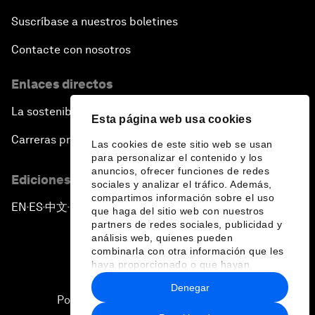
Suscríbase a nuestros boletines
Contacte con nosotros
Enlaces directos
La sostenibilidad en el Foro
Esta página web usa cookies
Carreras profesionales
Las cookies de este sitio web se usan
para personalizar el contenido y los
anuncios, ofrecer funciones de redes
Ediciones en otros idiomas
sociales y analizar el tráfico. Además,
compartimos información sobre el uso
EN
ES
中文
日本語
▪
▪
▪
que haga del sitio web con nuestros
partners de redes sociales, publicidad y
análisis web, quienes pueden
combinarla con otra información que les
haya proporcionado o que hayan
recopilado a partir del uso que haya
Denegar
hecho de sus servicios.
Política de privacidad y normas de uso