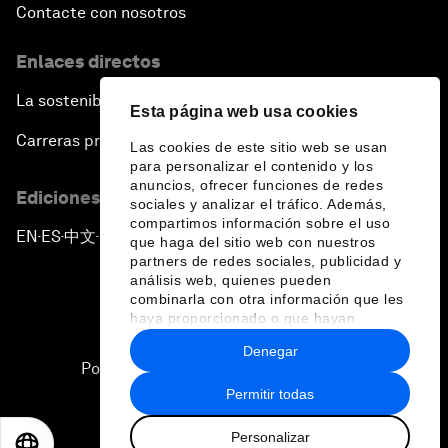
Contacte con nosotros
Enlaces directos
La sostenibilidad en el Foro
Esta página web usa cookies
Carreras profesionales
Las cookies de este sitio web se usan
para personalizar el contenido y los
anuncios, ofrecer funciones de redes
Ediciones en otros idiomas
sociales y analizar el tráfico. Además,
compartimos información sobre el uso
EN
ES
中文
日本語
▪
▪
▪
que haga del sitio web con nuestros
partners de redes sociales, publicidad y
análisis web, quienes pueden
combinarla con otra información que les
haya proporcionado o que hayan
recopilado a partir del uso que haya
Denegar
hecho de sus servicios.
Política de privacidad y normas de uso
Permitir todas
Sitemap
Personalizar
©
2026
Foro Económico Mundial
EN
ES
中文
日本語