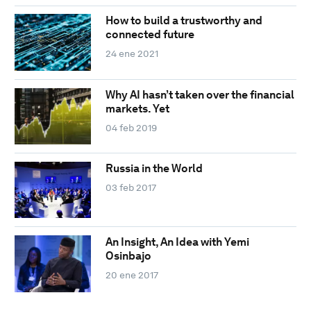
How to build a trustworthy and
connected future
24 ene 2021
Why AI hasn’t taken over the financial
markets. Yet
04 feb 2019
Russia in the World
03 feb 2017
An Insight, An Idea with Yemi
Osinbajo
20 ene 2017