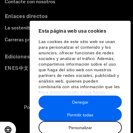
Contacte con nosotros
Enlaces directos
La sostenibilidad en el Foro
Esta página web usa cookies
Carreras profesionales
Las cookies de este sitio web se usan
para personalizar el contenido y los
anuncios, ofrecer funciones de redes
Ediciones en otros idiomas
sociales y analizar el tráfico. Además,
compartimos información sobre el uso
EN
ES
中文
日本語
▪
▪
▪
que haga del sitio web con nuestros
partners de redes sociales, publicidad y
análisis web, quienes pueden
combinarla con otra información que les
haya proporcionado o que hayan
recopilado a partir del uso que haya
Denegar
hecho de sus servicios.
Política de privacidad y normas de uso
Permitir todas
Sitemap
Personalizar
©
2026
Foro Económico Mundial
EN
ES
中文
日本語