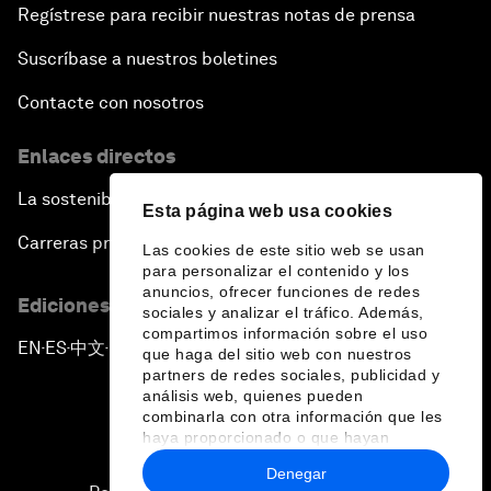
Regístrese para recibir nuestras notas de prensa
Suscríbase a nuestros boletines
Contacte con nosotros
Enlaces directos
La sostenibilidad en el Foro
Esta página web usa cookies
Carreras profesionales
Las cookies de este sitio web se usan
para personalizar el contenido y los
anuncios, ofrecer funciones de redes
Ediciones en otros idiomas
sociales y analizar el tráfico. Además,
compartimos información sobre el uso
EN
ES
中文
日本語
▪
▪
▪
que haga del sitio web con nuestros
partners de redes sociales, publicidad y
análisis web, quienes pueden
combinarla con otra información que les
haya proporcionado o que hayan
recopilado a partir del uso que haya
Denegar
hecho de sus servicios.