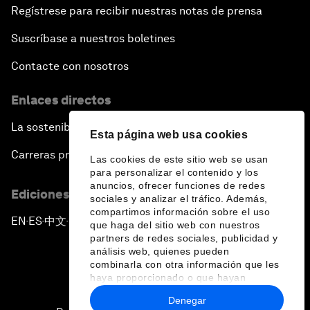
Regístrese para recibir nuestras notas de prensa
Suscríbase a nuestros boletines
Contacte con nosotros
Enlaces directos
La sostenibilidad en el Foro
Esta página web usa cookies
Carreras profesionales
Las cookies de este sitio web se usan
para personalizar el contenido y los
anuncios, ofrecer funciones de redes
Ediciones en otros idiomas
sociales y analizar el tráfico. Además,
compartimos información sobre el uso
EN
ES
中文
日本語
▪
▪
▪
que haga del sitio web con nuestros
partners de redes sociales, publicidad y
análisis web, quienes pueden
combinarla con otra información que les
haya proporcionado o que hayan
recopilado a partir del uso que haya
Denegar
hecho de sus servicios.