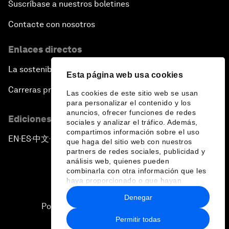
Suscríbase a nuestros boletines
Contacte con nosotros
Enlaces directos
La sostenibilidad en el Foro
Esta página web usa cookies
Carreras profesionales
Las cookies de este sitio web se usan
para personalizar el contenido y los
anuncios, ofrecer funciones de redes
Ediciones en otros idiomas
sociales y analizar el tráfico. Además,
compartimos información sobre el uso
EN
ES
中文
日本語
▪
▪
▪
que haga del sitio web con nuestros
partners de redes sociales, publicidad y
análisis web, quienes pueden
combinarla con otra información que les
haya proporcionado o que hayan
recopilado a partir del uso que haya
Denegar
hecho de sus servicios.
Política de privacidad y normas de uso
Permitir todas
Sitemap