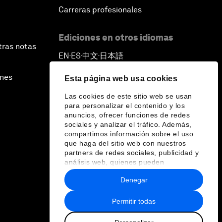
Carreras profesionales
Ediciones en otros idiomas
tras notas
EN
ES
中文
日本語
▪
▪
▪
ines
Esta página web usa cookies
Las cookies de este sitio web se usan
para personalizar el contenido y los
anuncios, ofrecer funciones de redes
sociales y analizar el tráfico. Además,
compartimos información sobre el uso
que haga del sitio web con nuestros
partners de redes sociales, publicidad y
análisis web, quienes pueden
combinarla con otra información que les
Denegar
haya proporcionado o que hayan
recopilado a partir del uso que haya
hecho de sus servicios.
Permitir todas