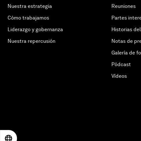
Nuestra estrategia
Reuniones
Cómo trabajamos
Partes inter
Liderazgo y gobernanza
Historias del
Nuestra repercusión
Notas de pr
Galería de f
Pódcast
Vídeos
EN
ES
中文
日本語