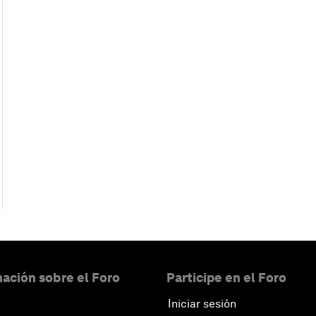
ación sobre el Foro
Participe en el Foro
Iniciar sesión