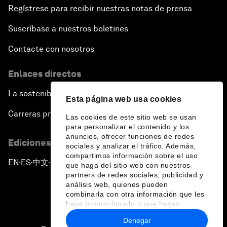
Regístrese para recibir nuestras notas de prensa
Suscríbase a nuestros boletines
Contacte con nosotros
Enlaces directos
La sostenibilidad en el Foro
Esta página web usa cookies
Carreras profesionales
Las cookies de este sitio web se usan
para personalizar el contenido y los
anuncios, ofrecer funciones de redes
Ediciones en otros idiomas
sociales y analizar el tráfico. Además,
compartimos información sobre el uso
EN
ES
中文
日本語
▪
▪
▪
que haga del sitio web con nuestros
partners de redes sociales, publicidad y
análisis web, quienes pueden
combinarla con otra información que les
haya proporcionado o que hayan
recopilado a partir del uso que haya
Denegar
hecho de sus servicios.