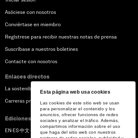
Asóciese con nosotros
Conviértase en miembro
Regístrese para recibir nuestras notas de prensa
Suscríbase a nuestros boletines
Contacte con nosotros
Enlaces directos
La sostenibilidad en el Foro
Esta página web usa cookies
Carreras profesionales
Las cookies de este sitio web se usan
para personalizar el contenido y los
anuncios, ofrecer funciones de redes
Ediciones en otros idiomas
sociales y analizar el tráfico. Además,
compartimos información sobre el uso
EN
ES
中文
日本語
▪
▪
▪
que haga del sitio web con nuestros