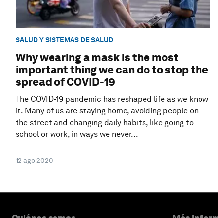
SALUD Y SISTEMAS DE SALUD
Why wearing a mask is the most
important thing we can do to stop the
spread of COVID-19
The COVID-19 pandemic has reshaped life as we know
it. Many of us are staying home, avoiding people on
the street and changing daily habits, like going to
school or work, in ways we never...
12 ago 2020
Quiénes somos
Más inform