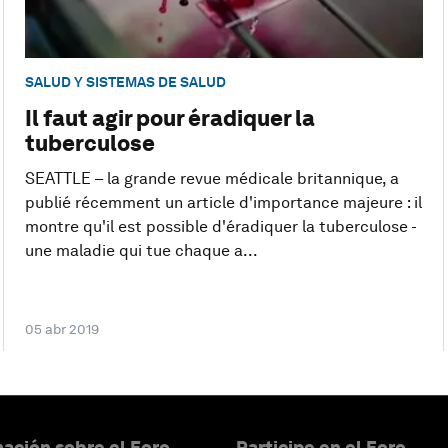
SALUD Y SISTEMAS DE SALUD
Il faut agir pour éradiquer la
tuberculose
SEATTLE – la grande revue médicale britannique, a
publié récemment un article d'importance majeure : il
montre qu'il est possible d'éradiquer la tuberculose -
une maladie qui tue chaque a...
05 abr 2019
ación sobre el Foro
Participe en el Foro