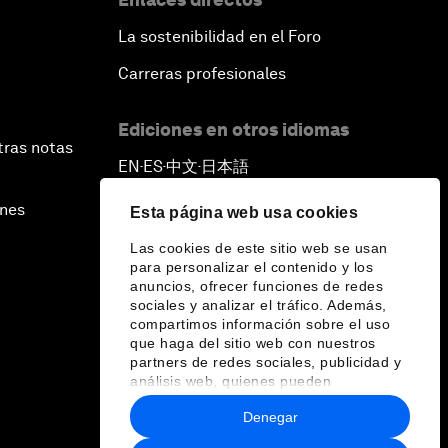
La sostenibilidad en el Foro
Carreras profesionales
Ediciones en otros idiomas
tras notas
EN
ES
中文
日本語
▪
▪
▪
ines
Esta página web usa cookies
Las cookies de este sitio web se usan
para personalizar el contenido y los
anuncios, ofrecer funciones de redes
sociales y analizar el tráfico. Además,
compartimos información sobre el uso
que haga del sitio web con nuestros
partners de redes sociales, publicidad y
análisis web, quienes pueden
combinarla con otra información que les
Denegar
haya proporcionado o que hayan
recopilado a partir del uso que haya