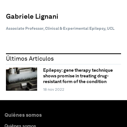
Gabriele Lignani
Associate Professor, Clinical & Experimental Epilepsy, UCL
Últimos Artículos
Epilepsy: gene therapy technique
shows promise in treating drug-
resistant form of the condition
18 nov 2022
Quiénes somos
Quiénes somos