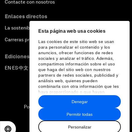
Contacte con nosotros
Enlaces directos
La sostenibilidad en el Foro
Esta página web usa cookies
Carreras profesionales
Las cookies de este sitio web se usan
para personalizar el contenido y los
anuncios, ofrecer funciones de redes
Ediciones en otros idiomas
sociales y analizar el tráfico. Además,
compartimos información sobre el uso
EN
ES
中文
日本語
▪
▪
▪
que haga del sitio web con nuestros
partners de redes sociales, publicidad y
análisis web, quienes pueden
combinarla con otra información que les
haya proporcionado o que hayan
recopilado a partir del uso que haya
Denegar
hecho de sus servicios.
Política de privacidad y normas de uso
Permitir todas
Sitemap
Personalizar
©
2026
Foro Económico Mundial
EN
ES
中文
日本語