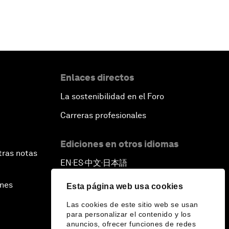
Enlaces directos
La sostenibilidad en el Foro
Carreras profesionales
Ediciones en otros idiomas
tras notas
EN
ES
中文
日本語
▪
▪
▪
ines
Esta página web usa cookies
Las cookies de este sitio web se usan
para personalizar el contenido y los
anuncios, ofrecer funciones de redes