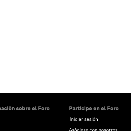
ación sobre el Foro
Participe en el Foro
Iniciar sesión
Asóciese con nosotros