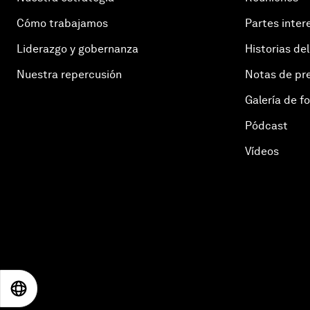
Cómo trabajamos
Partes inter
Liderazgo y gobernanza
Historias del
Nuestra repercusión
Notas de pr
Galería de f
Pódcast
Vídeos
EN
ES
中文
日本語