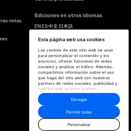
Ediciones en otros idiomas
tras notas
EN
ES
中文
日本語
▪
▪
▪
ines
Esta página web usa cookies
Las cookies de este sitio web se usan
para personalizar el contenido y los
anuncios, ofrecer funciones de redes
sociales y analizar el tráfico. Además,
compartimos información sobre el uso
que haga del sitio web con nuestros
partners de redes sociales, publicidad y
análisis web, quienes pueden
combinarla con otra información que les
Denegar
haya proporcionado o que hayan
recopilado a partir del uso que haya
hecho de sus servicios.
Permitir todas
Personalizar