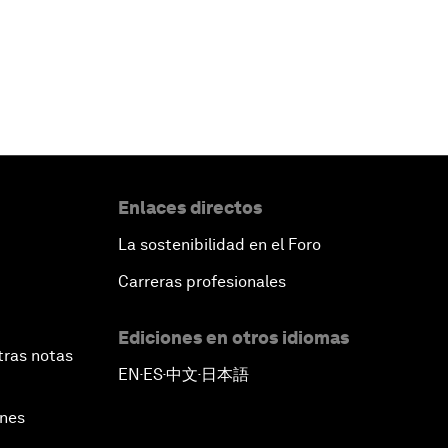
Enlaces directos
La sostenibilidad en el Foro
Carreras profesionales
Ediciones en otros idiomas
tras notas
EN
ES
中文
日本語
▪
▪
▪
ines