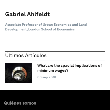
Gabriel Ahlfeldt
Associate Professor of Urban Economics and Land
Development, London School of Economics
Últimos Artículos
What are the spacial implications of
minimum wages?
06 sep 2018
Quiénes somos