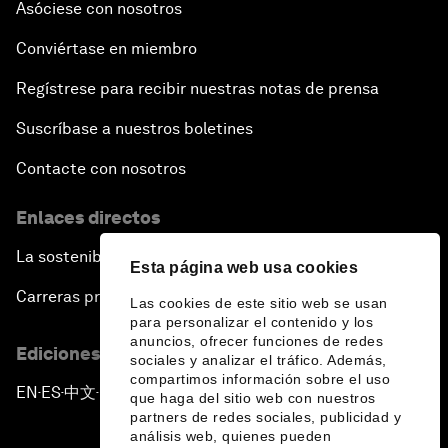
Asóciese con nosotros
Conviértase en miembro
Regístrese para recibir nuestras notas de prensa
Suscríbase a nuestros boletines
Contacte con nosotros
Enlaces directos
La sostenibilidad en el Foro
Esta página web usa cookies
Carreras profesionales
Las cookies de este sitio web se usan
para personalizar el contenido y los
anuncios, ofrecer funciones de redes
Ediciones en otros idiomas
sociales y analizar el tráfico. Además,
compartimos información sobre el uso
EN
ES
中文
日本語
▪
▪
▪
que haga del sitio web con nuestros
partners de redes sociales, publicidad y
análisis web, quienes pueden