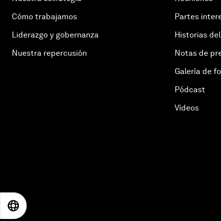
Cómo trabajamos
Partes inter
Liderazgo y gobernanza
Historias del
Nuestra repercusión
Notas de pr
Galería de f
Pódcast
Vídeos
EN
ES
中文
日本語