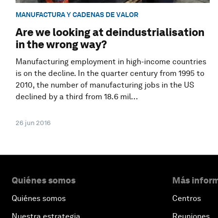
MANUFACTURA Y CADENAS DE VALOR
Are we looking at deindustrialisation
in the wrong way?
Manufacturing employment in high-income countries
is on the decline. In the quarter century from 1995 to
2010, the number of manufacturing jobs in the US
declined by a third from 18.6 mil...
26 jun 2016
Quiénes somos
Más inform
Quiénes somos
Centros
Nuestra estrategia
Reuniones