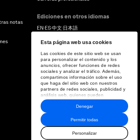
Ediciones en otros idiomas
tras notas
EN
ES
中文
日本語
▪
▪
▪
ines
Esta página web usa cookies
Las cookies de este sitio web se usan
para personalizar el contenido y los
anuncios, ofrecer funciones de redes
sociales y analizar el tráfico. Además,
compartimos información sobre el uso
que haga del sitio web con nuestros
partners de redes sociales, publicidad y
análisis web, quienes pueden
combinarla con otra información que les
Denegar
haya proporcionado o que hayan
recopilado a partir del uso que haya
hecho de sus servicios.
Permitir todas
Personalizar