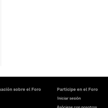
ación sobre el Foro
Participe en el Foro
Iniciar sesión
Asóciese con nosotros