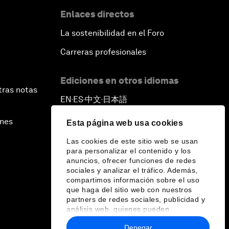
Enlaces directos
La sostenibilidad en el Foro
Carreras profesionales
Ediciones en otros idiomas
tras notas
EN
ES
中文
日本語
▪
▪
▪
ines
Esta página web usa cookies
Las cookies de este sitio web se usan
para personalizar el contenido y los
anuncios, ofrecer funciones de redes
sociales y analizar el tráfico. Además,
compartimos información sobre el uso
que haga del sitio web con nuestros
partners de redes sociales, publicidad y
análisis web, quienes pueden
combinarla con otra información que les
Denegar
haya proporcionado o que hayan