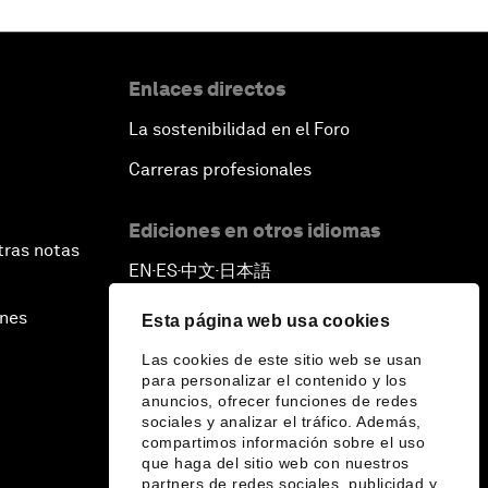
Enlaces directos
La sostenibilidad en el Foro
Carreras profesionales
Ediciones en otros idiomas
tras notas
EN
ES
中文
日本語
▪
▪
▪
ines
Esta página web usa cookies
Las cookies de este sitio web se usan
para personalizar el contenido y los
anuncios, ofrecer funciones de redes
sociales y analizar el tráfico. Además,
compartimos información sobre el uso
que haga del sitio web con nuestros
partners de redes sociales, publicidad y