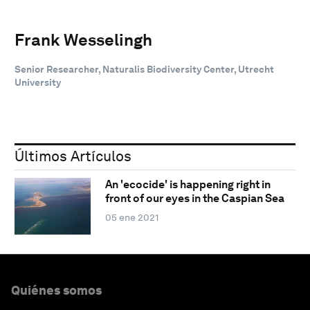
Frank Wesselingh
Senior Researcher, Naturalis Biodiversity Center, Utrecht
University
Últimos Artículos
An 'ecocide' is happening right in
front of our eyes in the Caspian Sea
05 ene 2021
Quiénes somos