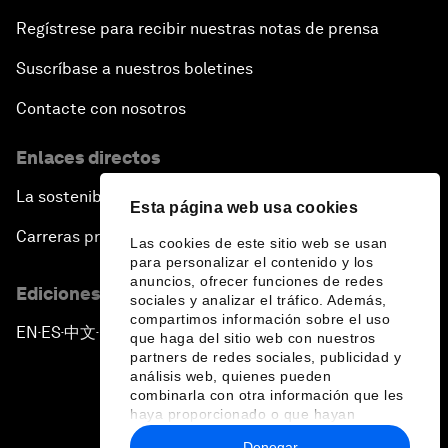
Regístrese para recibir nuestras notas de prensa
Suscríbase a nuestros boletines
Contacte con nosotros
Enlaces directos
La sostenibilidad en el Foro
Esta página web usa cookies
Carreras profesionales
Las cookies de este sitio web se usan
para personalizar el contenido y los
anuncios, ofrecer funciones de redes
Ediciones en otros idiomas
sociales y analizar el tráfico. Además,
compartimos información sobre el uso
EN
ES
中文
日本語
▪
▪
▪
que haga del sitio web con nuestros
partners de redes sociales, publicidad y
análisis web, quienes pueden
combinarla con otra información que les
haya proporcionado o que hayan
recopilado a partir del uso que haya
Denegar