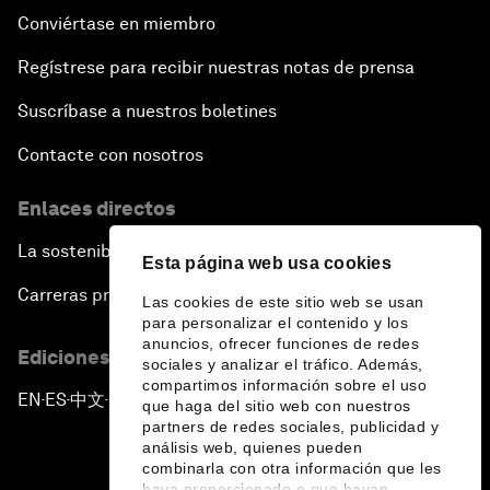
Conviértase en miembro
Regístrese para recibir nuestras notas de prensa
Suscríbase a nuestros boletines
Contacte con nosotros
Enlaces directos
La sostenibilidad en el Foro
Esta página web usa cookies
Carreras profesionales
Las cookies de este sitio web se usan
para personalizar el contenido y los
anuncios, ofrecer funciones de redes
Ediciones en otros idiomas
sociales y analizar el tráfico. Además,
compartimos información sobre el uso
EN
ES
中文
日本語
▪
▪
▪
que haga del sitio web con nuestros
partners de redes sociales, publicidad y
análisis web, quienes pueden
combinarla con otra información que les
haya proporcionado o que hayan