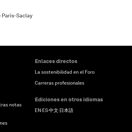
é Paris-Saclay
Enlaces directos
La sostenibilidad en el Foro
Carreras profesionales
Ediciones en otros idiomas
tras notas
EN
ES
中文
日本語
▪
▪
▪
ines