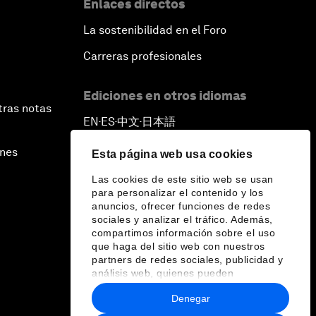
Enlaces directos
La sostenibilidad en el Foro
Carreras profesionales
Ediciones en otros idiomas
tras notas
EN
ES
中文
日本語
▪
▪
▪
ines
Esta página web usa cookies
Las cookies de este sitio web se usan
para personalizar el contenido y los
anuncios, ofrecer funciones de redes
sociales y analizar el tráfico. Además,
compartimos información sobre el uso
que haga del sitio web con nuestros
partners de redes sociales, publicidad y
análisis web, quienes pueden
combinarla con otra información que les
Denegar
haya proporcionado o que hayan
recopilado a partir del uso que haya