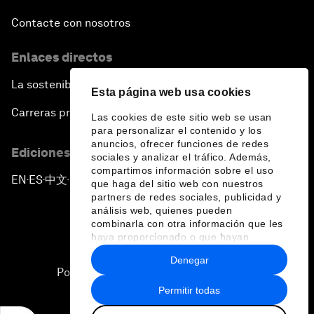
Contacte con nosotros
Enlaces directos
La sostenibilidad en el Foro
Esta página web usa cookies
Carreras profesionales
Las cookies de este sitio web se usan
para personalizar el contenido y los
anuncios, ofrecer funciones de redes
Ediciones en otros idiomas
sociales y analizar el tráfico. Además,
compartimos información sobre el uso
EN
ES
中文
日本語
▪
▪
▪
que haga del sitio web con nuestros
partners de redes sociales, publicidad y
análisis web, quienes pueden
combinarla con otra información que les
haya proporcionado o que hayan
recopilado a partir del uso que haya
Denegar
hecho de sus servicios.
Política de privacidad y normas de uso
Permitir todas
Sitemap