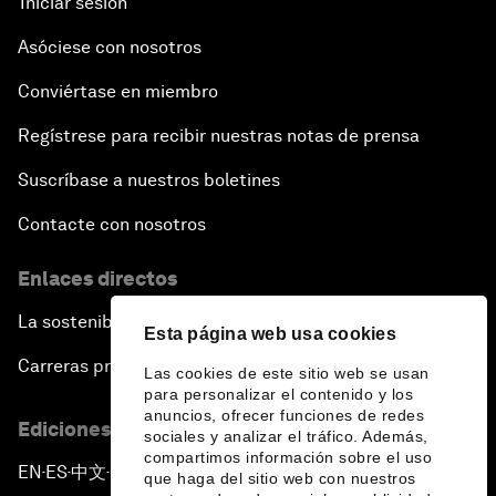
Iniciar sesión
Asóciese con nosotros
Conviértase en miembro
Regístrese para recibir nuestras notas de prensa
Suscríbase a nuestros boletines
Contacte con nosotros
Enlaces directos
La sostenibilidad en el Foro
Esta página web usa cookies
Carreras profesionales
Las cookies de este sitio web se usan
para personalizar el contenido y los
anuncios, ofrecer funciones de redes
Ediciones en otros idiomas
sociales y analizar el tráfico. Además,
compartimos información sobre el uso
EN
ES
中文
日本語
▪
▪
▪
que haga del sitio web con nuestros