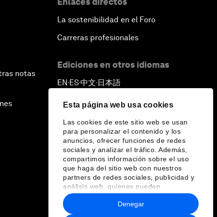
Enlaces directos
La sostenibilidad en el Foro
Carreras profesionales
Ediciones en otros idiomas
tras notas
EN
ES
中文
日本語
▪
▪
▪
ines
Esta página web usa cookies
Las cookies de este sitio web se usan
para personalizar el contenido y los
anuncios, ofrecer funciones de redes
sociales y analizar el tráfico. Además,
compartimos información sobre el uso
que haga del sitio web con nuestros
partners de redes sociales, publicidad y
análisis web, quienes pueden
combinarla con otra información que les
Denegar
haya proporcionado o que hayan
recopilado a partir del uso que haya