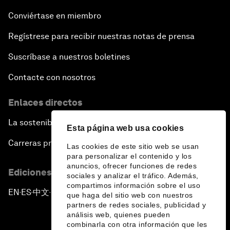
Conviértase en miembro
Regístrese para recibir nuestras notas de prensa
Suscríbase a nuestros boletines
Contacte con nosotros
Enlaces directos
La sostenibilidad en el Foro
Esta página web usa cookies
Carreras profesionales
Las cookies de este sitio web se usan
para personalizar el contenido y los
anuncios, ofrecer funciones de redes
Ediciones en otros idiomas
sociales y analizar el tráfico. Además,
compartimos información sobre el uso
EN
ES
中文
日本語
▪
▪
▪
que haga del sitio web con nuestros
partners de redes sociales, publicidad y
análisis web, quienes pueden
combinarla con otra información que les