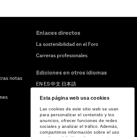
Enlaces directos
La sostenibilidad en el Foro
Carreras profesionales
Ediciones en otros idiomas
tras notas
EN
ES
中文
日本語
▪
▪
▪
ines
Esta página web usa cookies
Las cookies de este sitio web se usan
para personalizar el contenido y los
anuncios, ofrecer funciones de redes
sociales y analizar el tráfico. Además,
compartimos información sobre el uso