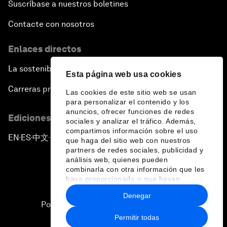
Suscríbase a nuestros boletines
Contacte con nosotros
Enlaces directos
La sostenibilidad en el Foro
Esta página web usa cookies
Carreras profesionales
Las cookies de este sitio web se usan
para personalizar el contenido y los
anuncios, ofrecer funciones de redes
Ediciones en otros idiomas
sociales y analizar el tráfico. Además,
compartimos información sobre el uso
EN
ES
中文
日本語
▪
▪
▪
que haga del sitio web con nuestros
partners de redes sociales, publicidad y
análisis web, quienes pueden
combinarla con otra información que les
haya proporcionado o que hayan
recopilado a partir del uso que haya
Denegar
hecho de sus servicios.
Política de privacidad y normas de uso
Permitir todas
Sitemap