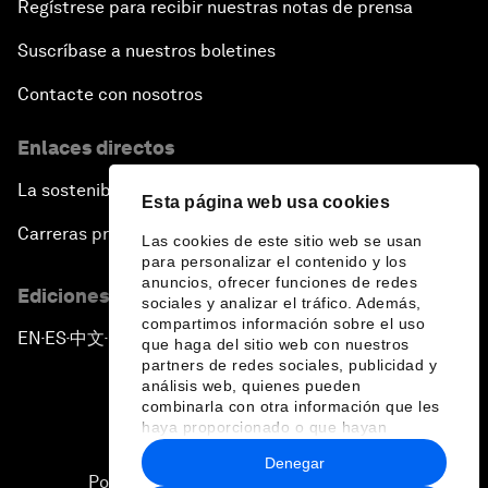
Regístrese para recibir nuestras notas de prensa
Suscríbase a nuestros boletines
Contacte con nosotros
Enlaces directos
La sostenibilidad en el Foro
Esta página web usa cookies
Carreras profesionales
Las cookies de este sitio web se usan
para personalizar el contenido y los
anuncios, ofrecer funciones de redes
Ediciones en otros idiomas
sociales y analizar el tráfico. Además,
compartimos información sobre el uso
EN
ES
中文
日本語
▪
▪
▪
que haga del sitio web con nuestros
partners de redes sociales, publicidad y
análisis web, quienes pueden
combinarla con otra información que les
haya proporcionado o que hayan
recopilado a partir del uso que haya
Denegar
hecho de sus servicios.
Política de privacidad y normas de uso