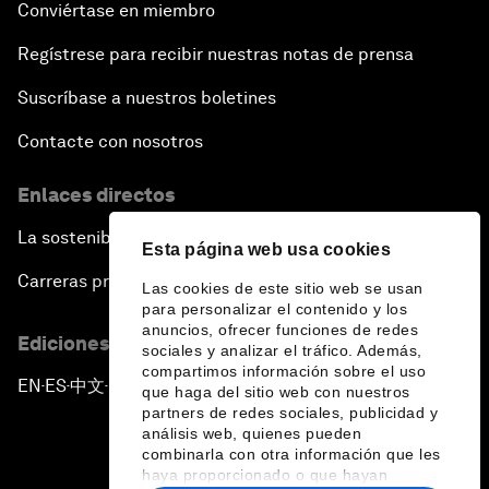
Conviértase en miembro
Regístrese para recibir nuestras notas de prensa
Suscríbase a nuestros boletines
Contacte con nosotros
Enlaces directos
La sostenibilidad en el Foro
Esta página web usa cookies
Carreras profesionales
Las cookies de este sitio web se usan
para personalizar el contenido y los
anuncios, ofrecer funciones de redes
Ediciones en otros idiomas
sociales y analizar el tráfico. Además,
compartimos información sobre el uso
EN
ES
中文
日本語
▪
▪
▪
que haga del sitio web con nuestros
partners de redes sociales, publicidad y
análisis web, quienes pueden
combinarla con otra información que les
haya proporcionado o que hayan