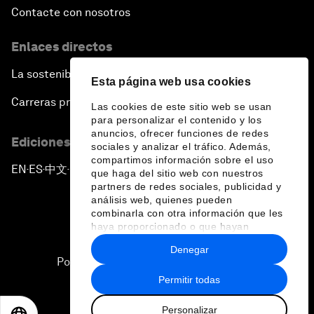
Contacte con nosotros
Enlaces directos
La sostenibilidad en el Foro
Esta página web usa cookies
Carreras profesionales
Las cookies de este sitio web se usan
para personalizar el contenido y los
anuncios, ofrecer funciones de redes
Ediciones en otros idiomas
sociales y analizar el tráfico. Además,
compartimos información sobre el uso
EN
ES
中文
日本語
▪
▪
▪
que haga del sitio web con nuestros
partners de redes sociales, publicidad y
análisis web, quienes pueden
combinarla con otra información que les
haya proporcionado o que hayan
recopilado a partir del uso que haya
Denegar
hecho de sus servicios.
Política de privacidad y normas de uso
Permitir todas
Sitemap
Personalizar
©
2026
Foro Económico Mundial