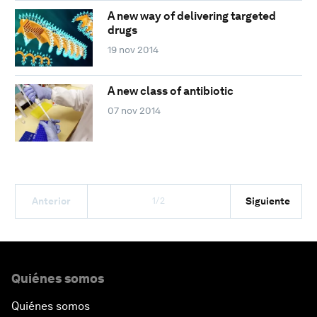
A new way of delivering targeted
drugs
19 nov 2014
A new class of antibiotic
07 nov 2014
1/2
Anterior
Siguiente
Quiénes somos
Quiénes somos