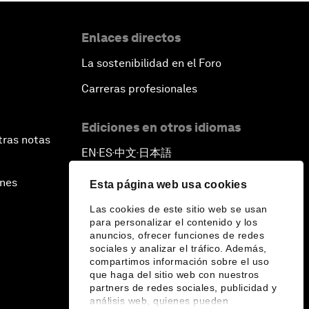
Enlaces directos
La sostenibilidad en el Foro
Carreras profesionales
Ediciones en otros idiomas
tras notas
EN
ES
中文
日本語
▪
▪
▪
ines
Esta página web usa cookies
Las cookies de este sitio web se usan
para personalizar el contenido y los
anuncios, ofrecer funciones de redes
sociales y analizar el tráfico. Además,
compartimos información sobre el uso
que haga del sitio web con nuestros
partners de redes sociales, publicidad y
análisis web, quienes pueden