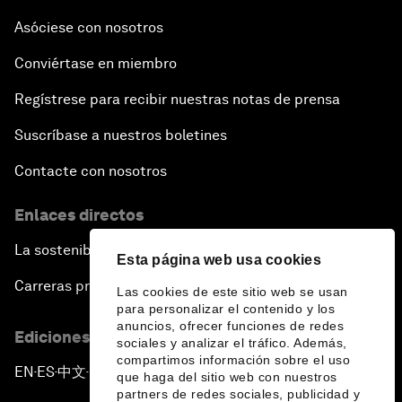
Asóciese con nosotros
Conviértase en miembro
Regístrese para recibir nuestras notas de prensa
Suscríbase a nuestros boletines
Contacte con nosotros
Enlaces directos
La sostenibilidad en el Foro
Esta página web usa cookies
Carreras profesionales
Las cookies de este sitio web se usan
para personalizar el contenido y los
anuncios, ofrecer funciones de redes
Ediciones en otros idiomas
sociales y analizar el tráfico. Además,
compartimos información sobre el uso
EN
ES
中文
日本語
▪
▪
▪
que haga del sitio web con nuestros
partners de redes sociales, publicidad y