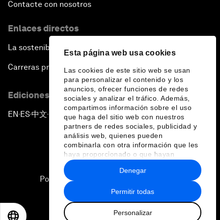
Contacte con nosotros
Enlaces directos
La sostenibilidad en el Foro
Esta página web usa cookies
Carreras profesionales
Las cookies de este sitio web se usan
para personalizar el contenido y los
anuncios, ofrecer funciones de redes
Ediciones en otros idiomas
sociales y analizar el tráfico. Además,
compartimos información sobre el uso
EN
ES
中文
日本語
▪
▪
▪
que haga del sitio web con nuestros
partners de redes sociales, publicidad y
análisis web, quienes pueden
combinarla con otra información que les
haya proporcionado o que hayan
recopilado a partir del uso que haya
Denegar
hecho de sus servicios.
Política de privacidad y normas de uso
Permitir todas
Sitemap
Personalizar
©
2026
Foro Económico Mundial
EN
ES
中文
日本語