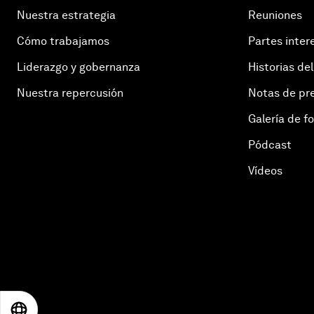
Nuestra estrategia
Reuniones
Cómo trabajamos
Partes inter
Liderazgo y gobernanza
Historias del
Nuestra repercusión
Notas de pr
Galería de f
Pódcast
Vídeos
EN
ES
中文
日本語