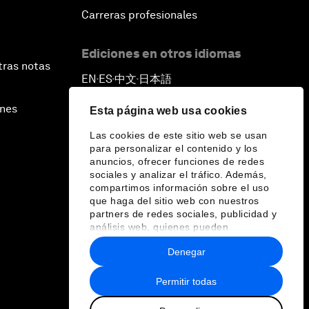
Carreras profesionales
Ediciones en otros idiomas
tras notas
EN
ES
中文
日本語
▪
▪
▪
ines
Esta página web usa cookies
Las cookies de este sitio web se usan
para personalizar el contenido y los
anuncios, ofrecer funciones de redes
sociales y analizar el tráfico. Además,
compartimos información sobre el uso
que haga del sitio web con nuestros
partners de redes sociales, publicidad y
análisis web, quienes pueden
combinarla con otra información que les
Denegar
haya proporcionado o que hayan
recopilado a partir del uso que haya
hecho de sus servicios.
Permitir todas