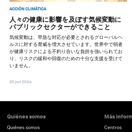
ACCIÓN CLIMÁTICA
人々の健康に影響を及ぼす気候変動に
パブリックセクターができること
気候変動は、早急な対応が必要とされるグローバルヘ
ルスに対する脅威を増大させています。世界中で弱者
が健康リスクによる不釣り合いな負担を強いられてお
り、リスクの緩和や回復のための十分な支援を受けて
いません。
25 jun 2024
Quiénes somos
Más inform
Quiénes somos
Centros