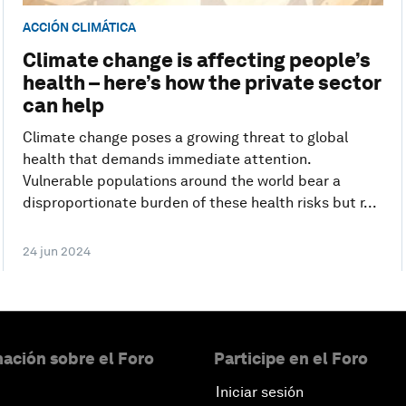
ACCIÓN CLIMÁTICA
Climate change is affecting people’s
health – here’s how the private sector
can help
Climate change poses a growing threat to global
health that demands immediate attention.
Vulnerable populations around the world bear a
disproportionate burden of these health risks but r...
24 jun 2024
ación sobre el Foro
Participe en el Foro
Iniciar sesión