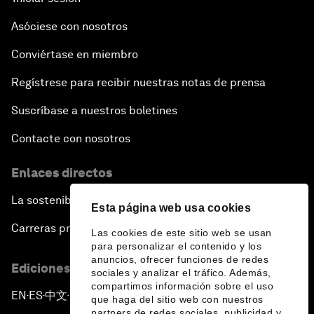
Asóciese con nosotros
Conviértase en miembro
Regístrese para recibir nuestras notas de prensa
Suscríbase a nuestros boletines
Contacte con nosotros
Enlaces directos
La sostenibilidad en el Foro
Esta página web usa cookies
Carreras profesionales
Las cookies de este sitio web se usan
para personalizar el contenido y los
anuncios, ofrecer funciones de redes
Ediciones en otros idiomas
sociales y analizar el tráfico. Además,
compartimos información sobre el uso
EN
ES
中文
日本語
▪
▪
▪
que haga del sitio web con nuestros
partners de redes sociales, publicidad y