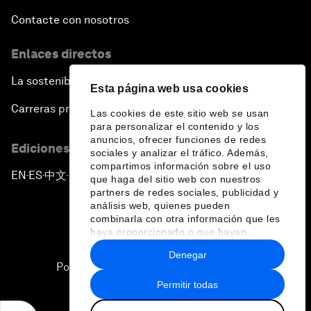
Contacte con nosotros
Enlaces directos
La sostenibilidad en el Foro
Esta página web usa cookies
Carreras profesionales
Las cookies de este sitio web se usan
para personalizar el contenido y los
anuncios, ofrecer funciones de redes
Ediciones en otros idiomas
sociales y analizar el tráfico. Además,
compartimos información sobre el uso
EN
ES
中文
日本語
▪
▪
▪
que haga del sitio web con nuestros
partners de redes sociales, publicidad y
análisis web, quienes pueden
combinarla con otra información que les
haya proporcionado o que hayan
recopilado a partir del uso que haya
Denegar
hecho de sus servicios.
Política de privacidad y normas de uso
Permitir todas
Sitemap