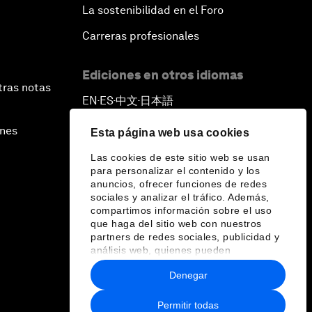
La sostenibilidad en el Foro
Carreras profesionales
Ediciones en otros idiomas
tras notas
EN
ES
中文
日本語
▪
▪
▪
ines
Esta página web usa cookies
Las cookies de este sitio web se usan
para personalizar el contenido y los
anuncios, ofrecer funciones de redes
sociales y analizar el tráfico. Además,
compartimos información sobre el uso
que haga del sitio web con nuestros
partners de redes sociales, publicidad y
análisis web, quienes pueden
combinarla con otra información que les
Denegar
haya proporcionado o que hayan
recopilado a partir del uso que haya
hecho de sus servicios.
Permitir todas