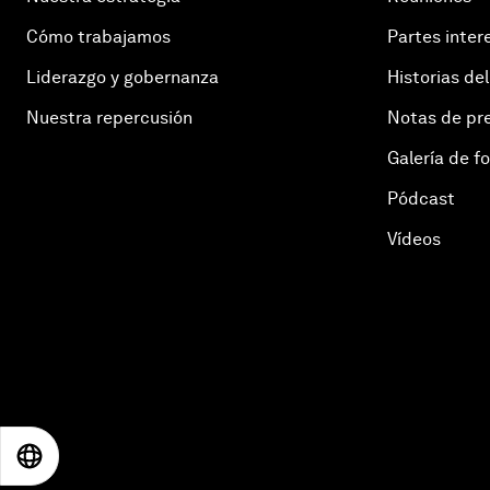
Cómo trabajamos
Partes inter
Liderazgo y gobernanza
Historias del
Nuestra repercusión
Notas de pr
Galería de f
Pódcast
Vídeos
EN
ES
中文
日本語