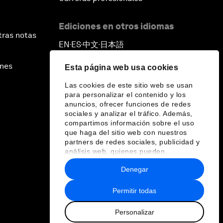
Ediciones en otros idiomas
tras notas
EN
ES
中文
日本語
▪
▪
▪
ines
Esta página web usa cookies
Las cookies de este sitio web se usan
para personalizar el contenido y los
anuncios, ofrecer funciones de redes
sociales y analizar el tráfico. Además,
compartimos información sobre el uso
que haga del sitio web con nuestros
partners de redes sociales, publicidad y
análisis web, quienes pueden
combinarla con otra información que les
Denegar
haya proporcionado o que hayan
recopilado a partir del uso que haya
hecho de sus servicios.
Permitir todas
Personalizar