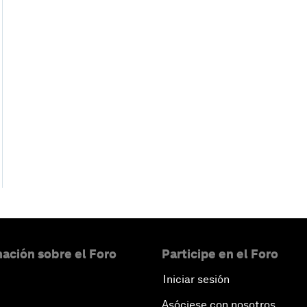
ación sobre el Foro
Participe en el Foro
Iniciar sesión
Asóciese con nosotros