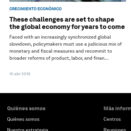
CRECIMIENTO ECONÓMICO
These challenges are set to shape
the global economy for years to come
Faced with an increasingly synchronized global
slowdown, policymakers must use a judicious mix of
monetary and fiscal measures and recommit to
broader reforms of product, labor, and finan...
10 abr 2019
Quiénes somos
Más inform
Quiénes somos
Centros
Nuestra estrategia
Reuniones